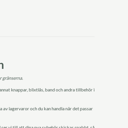
n
r gränserna.
at knappar, blixtlås, band och andra tillbehör i
a av lagervaror och du kan handla när det passar
ser vi till att dina nya sybehör skickas snabbt, så