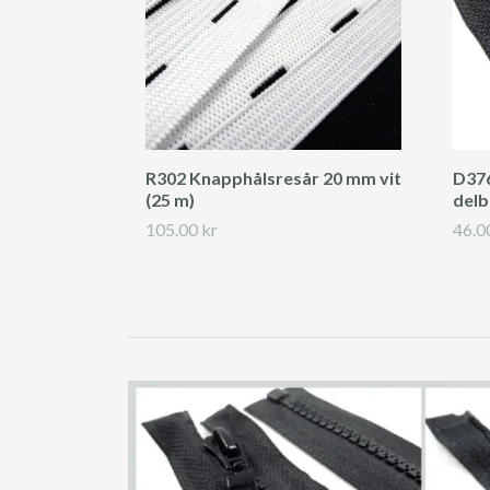
R302 Knapphålsresår 20 mm vit
D376
(25 m)
delb
105.00 kr
46.0