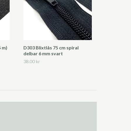
5 m)
D303 Blixtlås 75 cm spiral
delbar 6 mm svart
38.00 kr