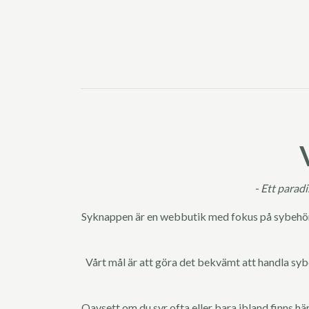
- Ett parad
Syknappen är en webbutik med fokus på sybehör f
Vårt mål är att göra det bekvämt att handla syb
Oavsett om du syr ofta eller bara ibland finns här