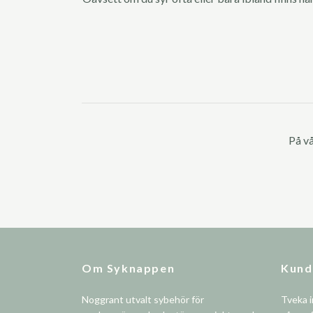
På vå
Om Syknappen
Kund
Noggrant utvalt sybehör för
Tveka i