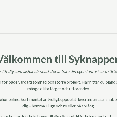
Välkommen till Syknappe
is för dig som älskar sömnad, det är bara din egen fantasi som sätte
ör både vardagssömnad och större projekt. Här hittar du bland ann
många olika färger och utföranden.
ehör online. Sortimentet är tydligt uppdelat, leveranserna är snabb
dig – hemma i lugn och ro eller på språng.
 mycket av det du behöver till din sömnad. När du har gjort ditt val 