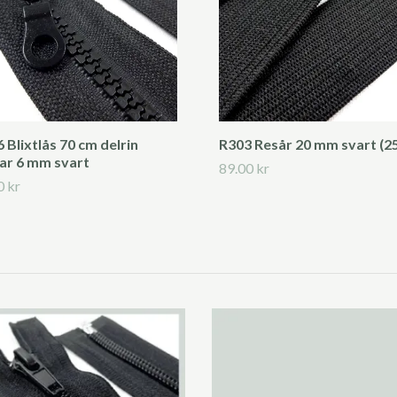
 Blixtlås 70 cm delrin
R303 Resår 20 mm svart (2
ar 6 mm svart
89.00 kr
0 kr