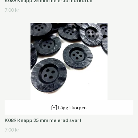
K089 Knapp 25 mm melerad mörkbrun
7.00 kr
Lägg i korgen
K089 Knapp 25 mm melerad svart
7.00 kr