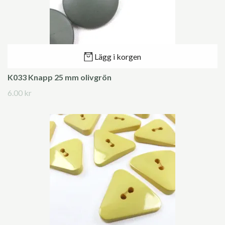
Lägg i korgen
K033 Knapp 25 mm olivgrön
6.00 kr