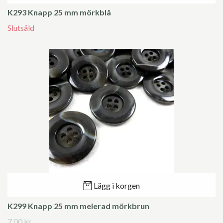
K293 Knapp 25 mm mörkblå
Slutsåld
Lägg i korgen
K299 Knapp 25 mm melerad mörkbrun
7.00 kr