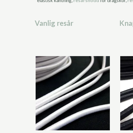
elastisk kantning,
resårsnodd
för dragskor,
re
Vanlig resår
Kna