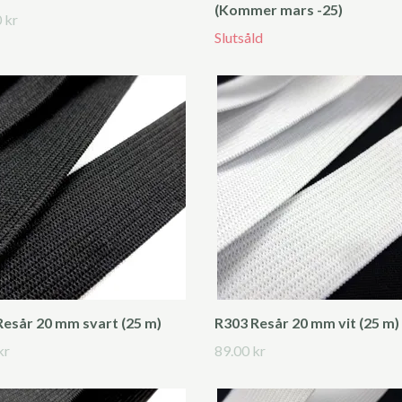
(Kommer mars -25)
 kr
Slutsåld
Resår 20 mm svart (25 m)
R303 Resår 20 mm vit (25 m)
kr
89.00 kr