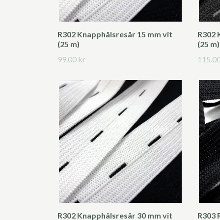
R302 Knapphålsresår 15 mm vit
R302 
(25 m)
(25 m)
99.00 kr
115.00
R302 Knapphålsresår 30 mm vit
R303 