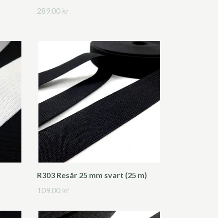
289.00 kr
R303 Resår 25 mm svart (25 m)
109.00 kr