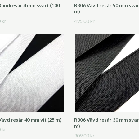
Rundresår 4 mm svart (100
R306 Vävd resår 50 mm svar
m)
 kr
495.00 kr
ävd resår 40 mm vit (25 m)
R306 Vävd resår 30 mm svar
m)
 kr
309.00 kr