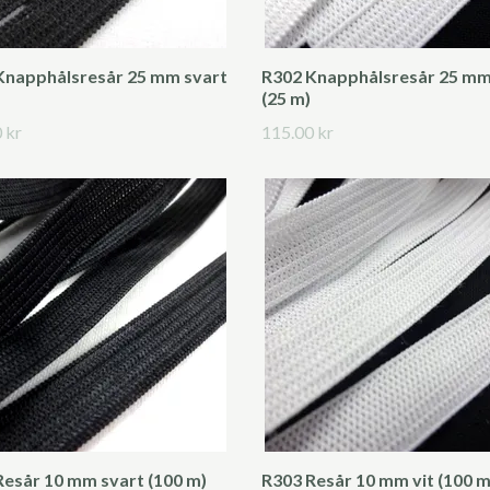
Knapphålsresår 25 mm svart
R302 Knapphålsresår 25 mm
(25 m)
 kr
115.00 kr
Resår 10 mm svart (100 m)
R303 Resår 10 mm vit (100 m