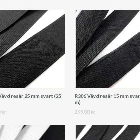
Vävd resår 25 mm svart (25
R306 Vävd resår 15 mm svar
m)
 kr
299.00 kr