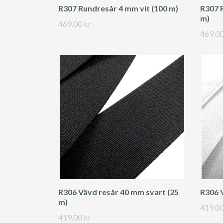
R307 Rundresår 4 mm vit (100 m)
R307 
m)
469.00 kr
469.00
R306 Vävd resår 40 mm svart (25
R306 V
m)
419.00
419.00 kr