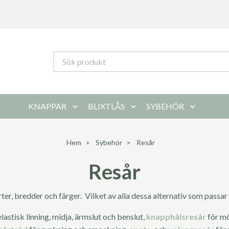
KNAPPAR
BLIXTLÅS
SYBEHÖR
Hem
Sybehör
Resår
Resår
orter, bredder och färger. Vilket av alla dessa alternativ som passa
elastisk linning, midja, ärmslut och benslut,
knapphålsresår
för mö