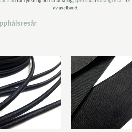
sårtråd
för rynkning och smockning,
spets-
och
volangresår
för 
av axelband.
pphålsresår