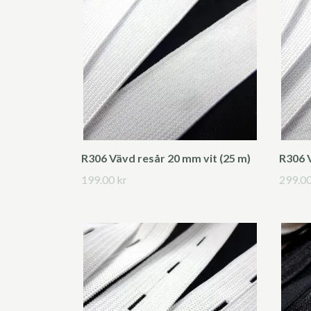
R306 Vävd resår 20 mm vit (25 m)
R306 V
199.00 kr
299.00