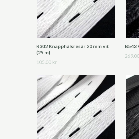
R302 Knapphålsresår 20 mm vit
B543 
(25 m)
269.00
105.00 kr