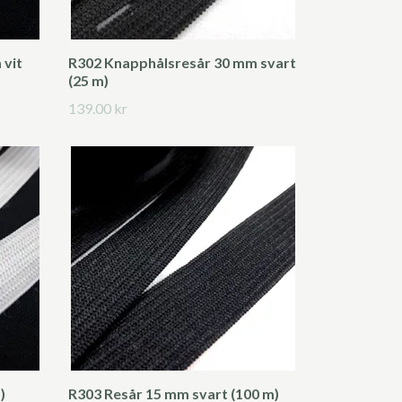
 vit
R302 Knapphålsresår 30 mm svart
(25 m)
139.00 kr
)
R303 Resår 15 mm svart (100 m)