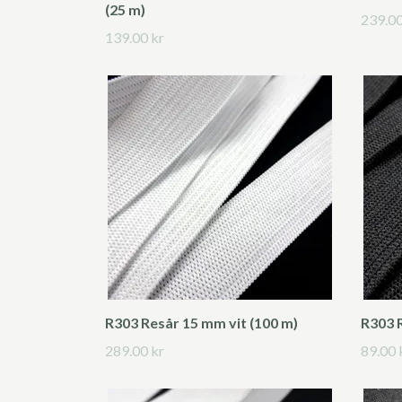
(25 m)
239.00
139.00 kr
R303 Resår 15 mm vit (100 m)
R303 
289.00 kr
89.00 