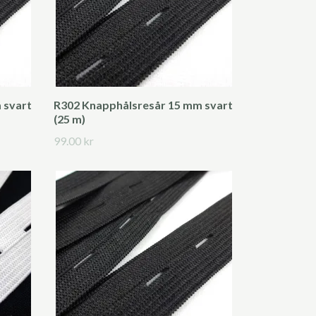
 svart
R302 Knapphålsresår 15 mm svart
(25 m)
99.00 kr