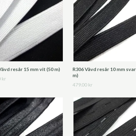
ävd resår 15 mm vit (50 m)
R306 Vävd resår 10 mm svar
m)
 kr
479.00 kr