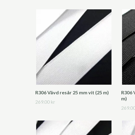
R306 Vävd resår 25 mm vit (25 m)
R306 
m)
269.00 kr
269.00