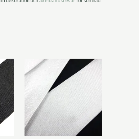
fin dekoration och
axelbandsresår
för sömnad