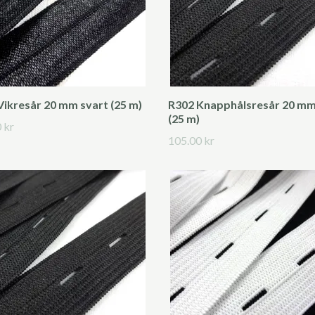
Vikresår 20 mm svart (25 m)
R302 Knapphålsresår 20 mm
(25 m)
 kr
105.00 kr