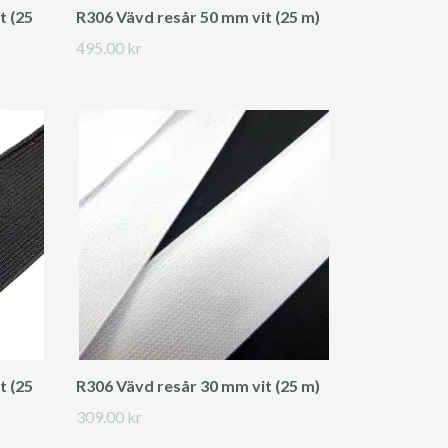
t (25
R306 Vävd resår 50 mm vit (25 m)
495.00 kr
t (25
R306 Vävd resår 30 mm vit (25 m)
309.00 kr