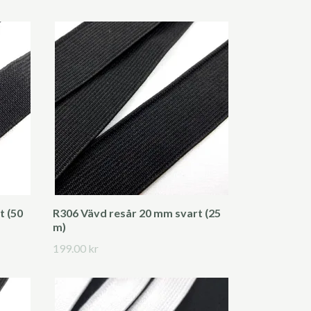
t (50
R306 Vävd resår 20 mm svart (25
m)
199.00 kr