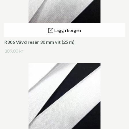
Lägg i korgen
R306 Vävd resår 30 mm vit (25 m)
309.00 kr