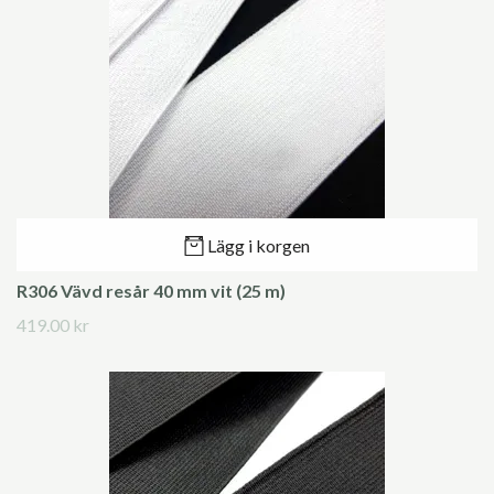
Lägg i korgen
R306 Vävd resår 40 mm vit (25 m)
419.00 kr