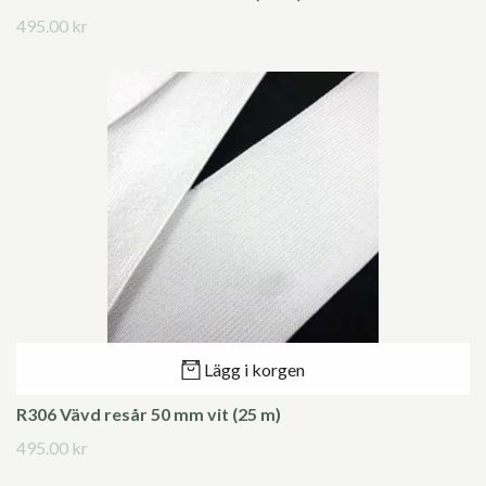
495.00 kr
Lägg i korgen
R306 Vävd resår 50 mm vit (25 m)
495.00 kr