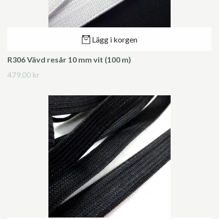
Lägg i korgen
R306 Vävd resår 10 mm vit (100 m)
479.00 kr