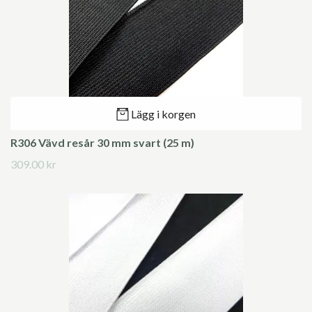
Lägg i korgen
R306 Vävd resår 30 mm svart (25 m)
309.00 kr