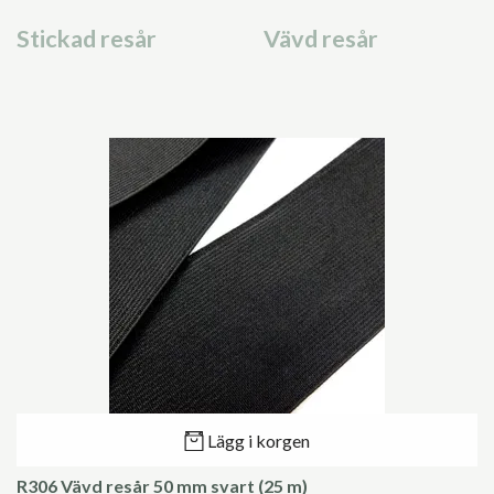
Stickad resår
Vävd resår
Lägg i korgen
R306 Vävd resår 50 mm svart (25 m)