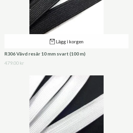
Lägg i korgen
R306 Vävd resår 10 mm svart (100 m)
479.00 kr