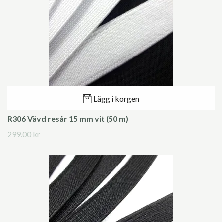
Lägg i korgen
R306 Vävd resår 15 mm vit (50 m)
299.00 kr