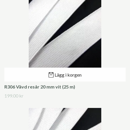
Lägg i korgen
R306 Vävd resår 20 mm vit (25 m)
199.00 kr