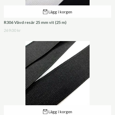
Lägg i korgen
R306 Vävd resår 25 mm vit (25 m)
269.00 kr
Lägg i korgen