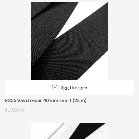
Lägg i korgen
R306 Vävd resår 40 mm svart (25 m)
419.00 kr