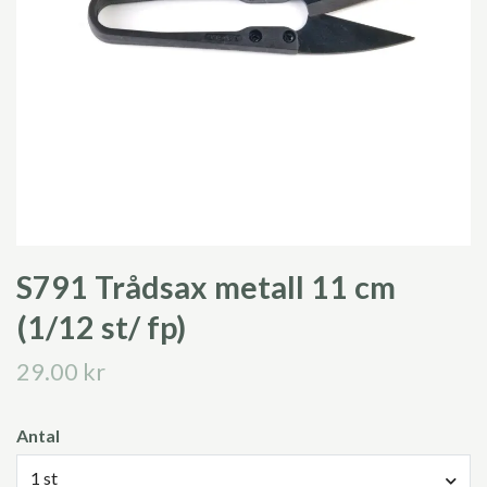
S791 Trådsax metall 11 cm
(1/12 st/ fp)
29.00 kr
Antal
1 st