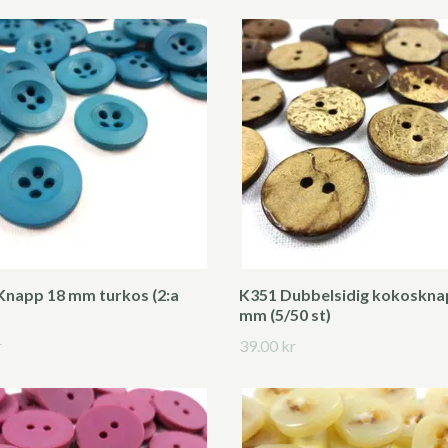
Knapp 18 mm turkos (2:a
K351 Dubbelsidig kokoskna
mm (5/50 st)
r
39.00 kr