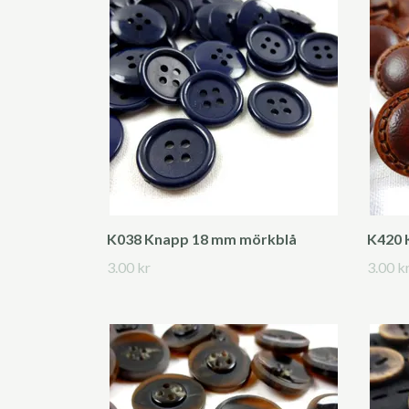
K038 Knapp 18 mm mörkblå
K420 
3.00 kr
3.00 k