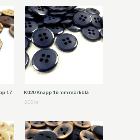
pp 17
K020 Knapp 16 mm mörkblå
3.00 kr