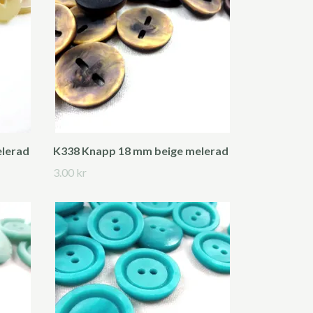
elerad
K338 Knapp 18 mm beige melerad
3.00 kr