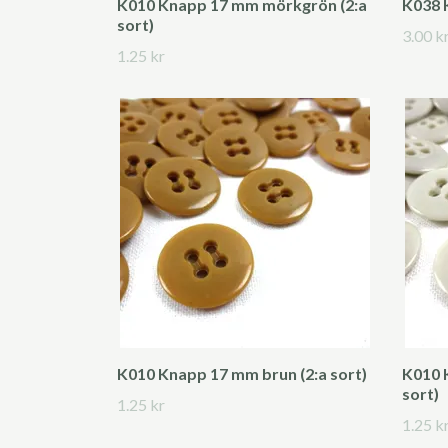
K010 Knapp 17 mm mörkgrön (2:a
K038 
sort)
3.00 k
1.25 kr
K010 Knapp 17 mm brun (2:a sort)
K010 
sort)
1.25 kr
1.25 k