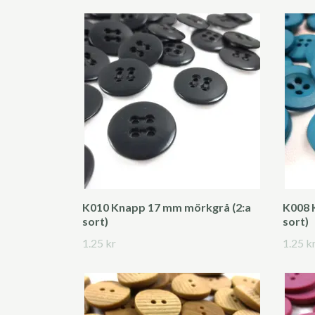
K010 Knapp 17 mm mörkgrå (2:a
K008 
sort)
sort)
1.25 kr
1.25 k