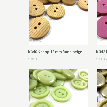
K340 Knapp 18 mm Rand beige
K342 
3.00 kr
3.00 k