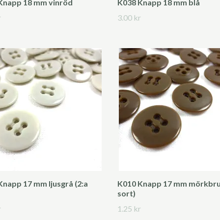
Knapp 18 mm vinröd
K038 Knapp 18 mm blå
r
3.00 kr
Knapp 17 mm ljusgrå (2:a
K010 Knapp 17 mm mörkbrun
sort)
r
1.25 kr