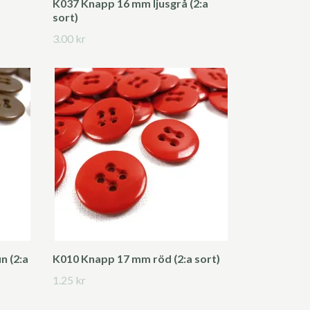
K037 Knapp 16 mm ljusgrå (2:a
sort)
3.00 kr
 (2:a
K010 Knapp 17 mm röd (2:a sort)
1.25 kr