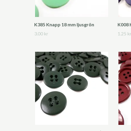
K385 Knapp 18 mm ljusgrön
K008 K
3.00 kr
1.25 k