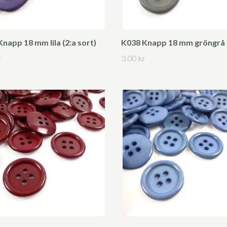
napp 18 mm lila (2:a sort)
K038 Knapp 18 mm gröngrå
r
3.00 kr