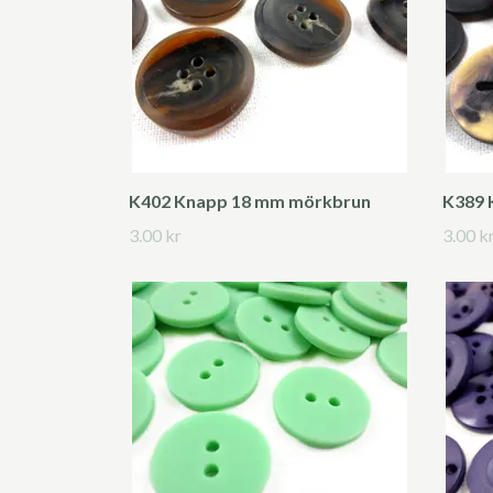
K402 Knapp 18 mm mörkbrun
K389 
3.00 kr
3.00 k