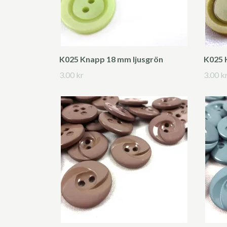
K025 Knapp 18 mm ljusgrön
K025 
3.00 kr
3.00 k