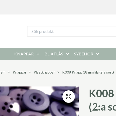
KNAPPAR
BLIXTLÅS
SYBEHÖR
Hem
Knappar
Plastknappar
K008 Knapp 18 mm lila (2:a sort)
K008 
(2:a s