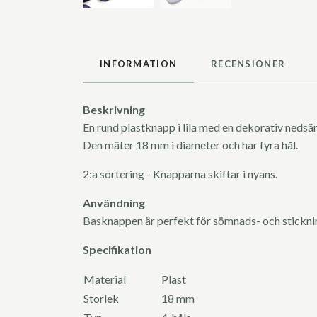
INFORMATION
RECENSIONER
Beskrivning
En rund plastknapp i lila med en dekorativ nedsän
Den mäter 18 mm i diameter och har fyra hål.
2:a sortering - Knapparna skiftar i nyans.
Användning
Basknappen är perfekt för sömnads- och stickn
Specifikation
Material
Plast
Storlek
18 mm