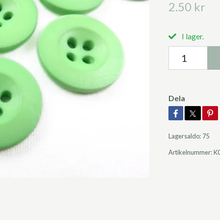
2.50 kr
I lager.
Dela
Lagersaldo:
75
Artikelnummer:
K