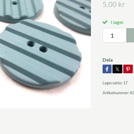
5.00 kr
I lager.
Dela
Lagersaldo:
17
Artikelnummer:
K