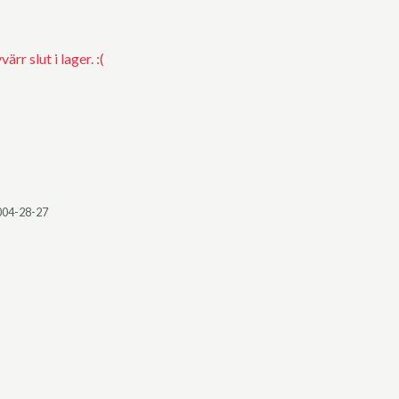
rr slut i lager. :(
004-28-27