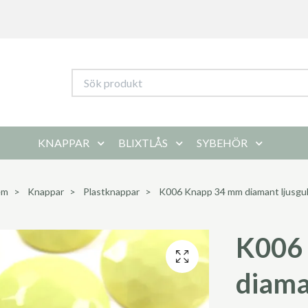
KNAPPAR
BLIXTLÅS
SYBEHÖR
em
Knappar
Plastknappar
K006 Knapp 34 mm diamant ljusgu
K006
diama