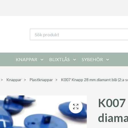
KNAPPAR
BLIXTLÅS
SYBEHÖR
Knappar
Plastknappar
K007 Knapp 28 mm diamant blå (2:a so
K007
diaman