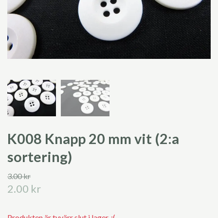
K008 Knapp 20 mm vit (2:a
sortering)
3.00 kr
2.00 kr
Produkten är tyvärr slut i lager. :(