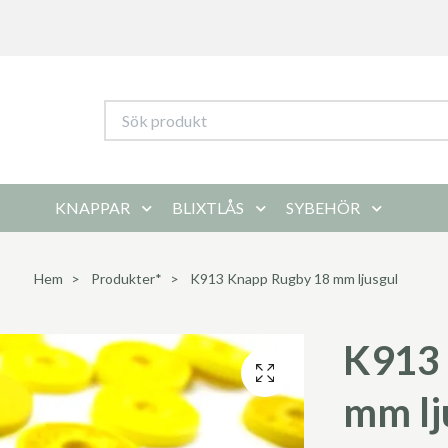
KNAPPAR
BLIXTLÅS
SYBEHÖR
Hem
Produkter*
K913 Knapp Rugby 18 mm ljusgul
K913 
mm lj