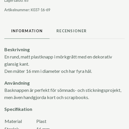
Lagersaldo:
85
Artikelnummer:
K037-16-69
INFORMATION
RECENSIONER
Beskrivning
En rund, matt plastknapp i mörkgrått med en dekorativ
glansig kant.
Den mäter 16 mm i diameter och har fyra hål.
Användning
Basknappen är perfekt för sömnads- och stickningsprojekt,
men även handgjorda kort och scrapbooks.
Specifikation
Material
Plast
Storlek
16 mm