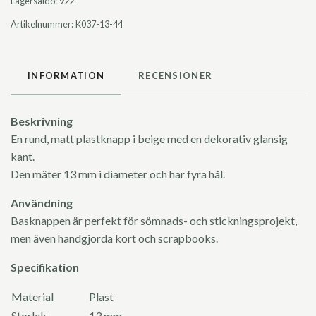
Lagersaldo:
922
Artikelnummer:
K037-13-44
INFORMATION
RECENSIONER
Beskrivning
En rund, matt plastknapp i beige med en dekorativ glansig
kant.
Den mäter 13 mm i diameter och har fyra hål.
Användning
Basknappen är perfekt för sömnads- och stickningsprojekt,
men även handgjorda kort och scrapbooks.
Specifikation
Material
Plast
Storlek
13 mm