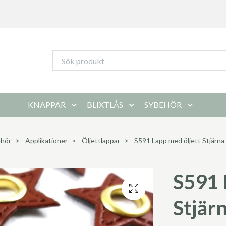
KNAPPAR
BLIXTLÅS
SYBEHÖR
hör
Applikationer
Öljettlappar
S591 Lapp med öljett Stjärna 
S591 
Stjärn