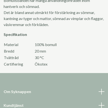
Bomullsbandet har många användningområden inom
hantverk och sömnad.
Det är bland annat utmärkt för förstärkning av sömmar,
kantning av tyger och mattor, sömnad av vimplar och flaggor,
väskremmar och förkläden.
Specifikation
Material
100% bomull
Bredd
20 mm
Tvättråd
30 °C
Certifiering
Ökotex
Om Syknappen
Kundtjänst