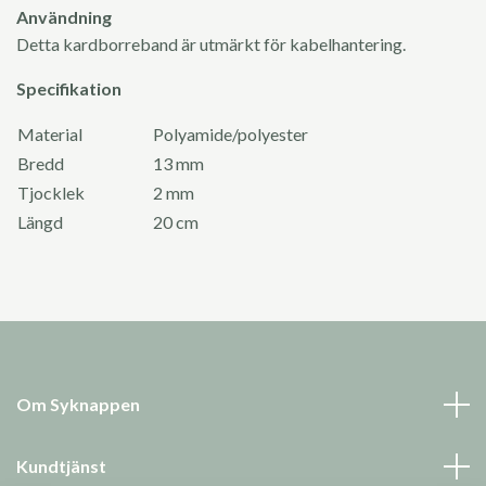
Användning
Detta kardborreband är utmärkt för kabelhantering.
Specifikation
Material
Polyamide/polyester
Bredd
13 mm
Tjocklek
2 mm
Längd
20 cm
Om Syknappen
Kundtjänst