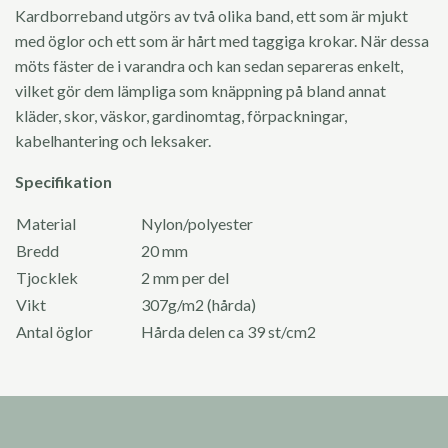
Kardborreband utgörs av två olika band, ett som är mjukt
med öglor och ett som är hårt med taggiga krokar. När dessa
möts fäster de i varandra och kan sedan separeras enkelt,
vilket gör dem lämpliga som knäppning på bland annat
kläder, skor, väskor, gardinomtag, förpackningar,
kabelhantering och leksaker.
Specifikation
Material
Nylon/polyester
Bredd
20 mm
Tjocklek
2 mm per del
Vikt
307g/m2 (hårda)
Antal öglor
Hårda delen ca 39 st/cm2