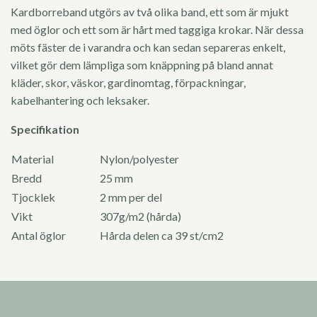
Kardborreband utgörs av två olika band, ett som är mjukt
med öglor och ett som är hårt med taggiga krokar. När dessa
möts fäster de i varandra och kan sedan separeras enkelt,
vilket gör dem lämpliga som knäppning på bland annat
kläder, skor, väskor, gardinomtag, förpackningar,
kabelhantering och leksaker.
Specifikation
Material
Nylon/polyester
Bredd
25 mm
Tjocklek
2 mm per del
Vikt
307g/m2 (hårda)
Antal öglor
Hårda delen ca 39 st/cm2