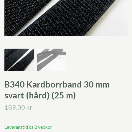
B340 Kardborrband 30 mm
svart (hård) (25 m)
189.00 kr
Leveranstid ca 2 veckor