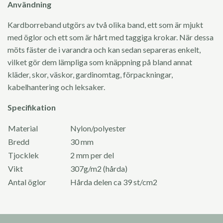
Användning
Kardborreband utgörs av två olika band, ett som är mjukt
med öglor och ett som är hårt med taggiga krokar. När dessa
möts fäster de i varandra och kan sedan separeras enkelt,
vilket gör dem lämpliga som knäppning på bland annat
kläder, skor, väskor, gardinomtag, förpackningar,
kabelhantering och leksaker.
Specifikation
Material
Nylon/polyester
Bredd
30 mm
Tjocklek
2 mm per del
Vikt
307g/m2 (hårda)
Antal öglor
Hårda delen ca 39 st/cm2