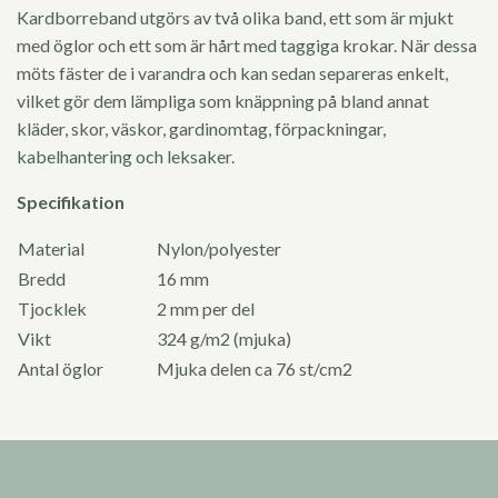
Kardborreband utgörs av två olika band, ett som är mjukt
med öglor och ett som är hårt med taggiga krokar. När dessa
möts fäster de i varandra och kan sedan separeras enkelt,
vilket gör dem lämpliga som knäppning på bland annat
kläder, skor, väskor, gardinomtag, förpackningar,
kabelhantering och leksaker.
Specifikation
Material
Nylon/polyester
Bredd
16 mm
Tjocklek
2 mm per del
Vikt
324 g/m2 (mjuka)
Antal öglor
Mjuka delen ca 76 st/cm2