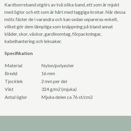
Kardborreband utgörs av två olika band, ett som är mjukt
med öglor och ett som är hårt med taggiga krokar. När dessa
möts fäster de i varandra och kan sedan separeras enkelt,
vilket gör dem lämpliga som knäppning på bland annat
kläder, skor, väskor, gardinomtag, förpackningar,
kabelhantering och leksaker.
Specifikation
Material
Nylon/polyester
Bredd
16 mm
Tjocklek
2 mm per del
Vikt
324 g/m2 (mjuka)
Antal öglor
Mjuka delen ca 76 st/cm2