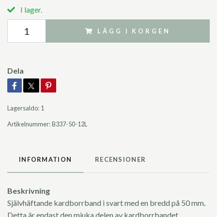
I lager.
LÄGG I KORGEN
Dela
Lagersaldo:
1
Artikelnummer:
B337-50-12L
INFORMATION
RECENSIONER
Beskrivning
Självhäftande kardborrband i svart med en bredd på 50 mm
.
Detta är endast den mjuka delen av kardborrbandet.