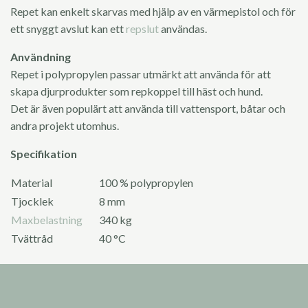
Repet kan enkelt skarvas med hjälp av en värmepistol och för
ett snyggt avslut kan ett
repslut
användas.
Användning
Repet i polypropylen passar utmärkt att använda för att
skapa djurprodukter som repkoppel till häst och hund.
Det är även populärt att använda till vattensport, båtar och
andra projekt utomhus.
Specifikation
Material
100 % polypropylen
Tjocklek
8 mm
Maxbelastning
340 kg
Tvättråd
40 °C