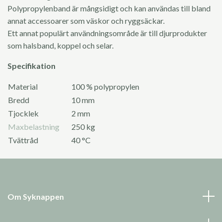
Polypropylenband är mångsidigt och kan användas till bland
annat accessoarer som väskor och ryggsäckar.
Ett annat populärt användningsområde är till djurprodukter
som halsband, koppel och selar.
Specifikation
Material
100 % polypropylen
Bredd
10 mm
Tjocklek
2 mm
Maxbelastning
250 kg
Tvättråd
40 °C
Om Syknappen