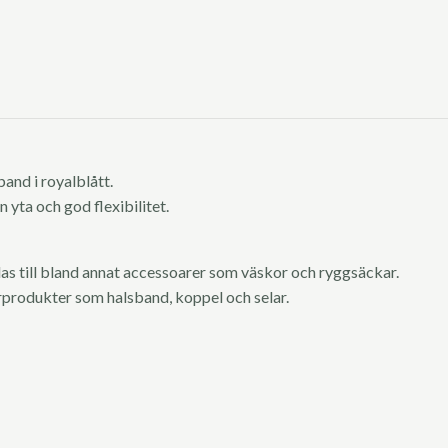
band i royalblått.
 yta och god flexibilitet.
s till bland annat accessoarer som väskor och ryggsäckar.
urprodukter som halsband, koppel och selar.