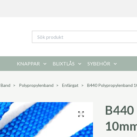
KNAPPAR
BLIXTLÅS
SYBEHÖR
Band
Polypropylenband
Enfärgat
B440 Polypropylenband 10
B440 
10mm 