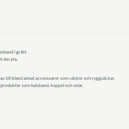
enband i grått.
h len yta.
s till bland annat accessoarer som väskor och ryggsäckar.
urprodukter som halsband, koppel och selar.