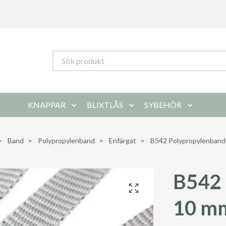
KNAPPAR
BLIXTLÅS
SYBEHÖR
Band
Polypropylenband
Enfärgat
B542 Polypropylenband 
B542 
10 mm