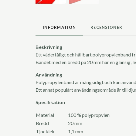
INFORMATION
RECENSIONER
Beskrivning
Ett vädertåligt och hållbart polypropylenband i r
Bandet med en bredd på 20 mm har en glansig, len
Användning
Polypropylenband är mångsidigt och kan använda
Ett annat populärt användningsområde är till dj
Specifikation
Material
100 % polypropylen
Bredd
20 mm
Tjocklek
1,1 mm