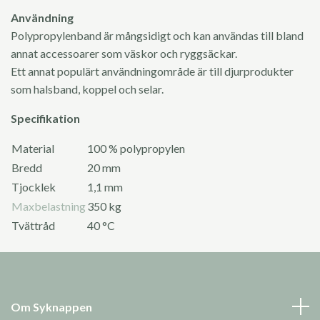
Användning
Polypropylenband är mångsidigt och kan användas till bland
annat accessoarer som väskor och ryggsäckar.
Ett annat populärt användningområde är till djurprodukter
som halsband, koppel och selar.
Specifikation
Material
100 % polypropylen
Bredd
20 mm
Tjocklek
1,1 mm
Maxbelastning
350 kg
Tvättråd
40 °C
Om Syknappen