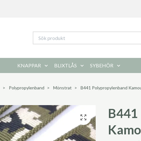
KNAPPAR
BLIXTLÅS
SYBEHÖR
Polypropylenband
Mönstrat
B441 Polypropylenband Kamouf
B441 
Kamo