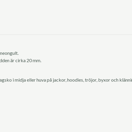
 neongult.
odden är cirka 20 mm.
ko i midja eller huva på jackor, hoodies, tröjor, byxor och klänni