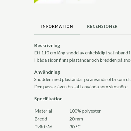
INFORMATION
RECENSIONER
Beskrivning
Ett 110 cm lång snodd av enkelsidigt satinband i
I båda sidor finns plaständar och bredden på sn
Användning
Snodden med plaständar på används ofta som drags
Den passar även bra att använda som skosnöre.
Specifikation
Material
100% polyester
Bredd
20 mm
Tvättråd
30 °C