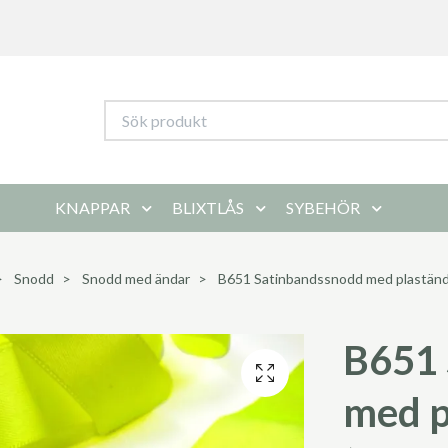
KNAPPAR
BLIXTLÅS
SYBEHÖR
Snodd
Snodd med ändar
B651 Satinbandssnodd med plastända
B651 
med p