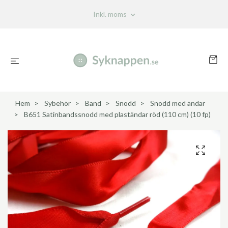
Inkl. moms
Hem
Sybehör
Band
Snodd
Snodd med ändar
B651 Satinbandssnodd med plaständar röd (110 cm) (10 fp)