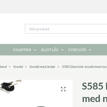
KNAPPAR
BLIXTLÅS
SYBEHÖR
Band
Snodd
Snodd med ändar
S585 Elastsisk snodd med nyck
S585 
med n