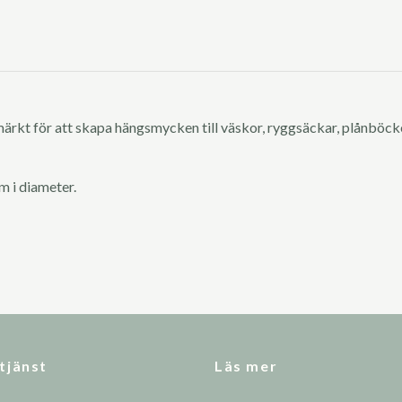
ärkt för att skapa hängsmycken till väskor, ryggsäckar, plånböcke
m i diameter.
tjänst
Läs mer