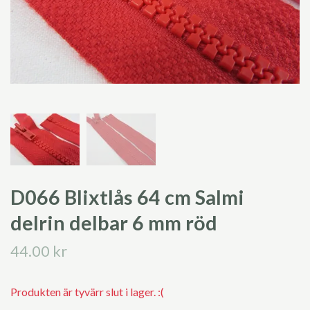
D066 Blixtlås 64 cm Salmi
delrin delbar 6 mm röd
44.00 kr
Produkten är tyvärr slut i lager. :(