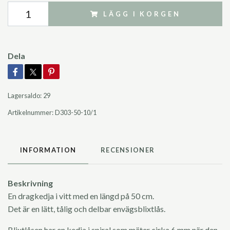
LÄGG I KORGEN
Dela
Lagersaldo:
29
Artikelnummer:
D303-50-10/1
INFORMATION
RECENSIONER
Beskrivning
En dragkedja i vitt med en längd på 50 cm.
Det är en lätt, tålig och delbar envägsblixtlås.
Blixtlåsen har en kedja i spiral som mäter cirka 6 mm när den