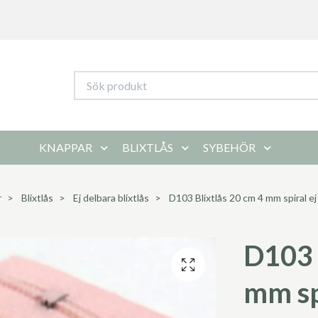
KNAPPAR
BLIXTLÅS
SYBEHÖR
r
Blixtlås
Ej delbara blixtlås
D103 Blixtlås 20 cm 4 mm spiral ej 
D103 
mm sp