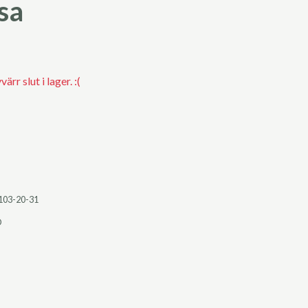
sa
rr slut i lager. :(
103-20-31
O