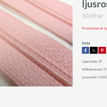
ljusro
10.00 kr
Produkten är tyvä
Dela
Lagersaldo:
29
Artikelnummer:
D
Leverantör:
COH