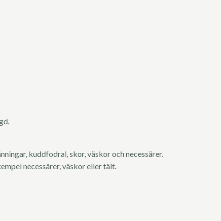
ngd.
länningar, kuddfodral, skor, väskor och necessärer.
xempel necessärer, väskor eller tält.