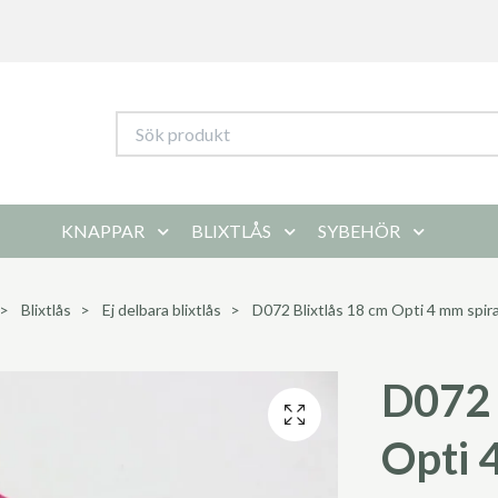
KNAPPAR
BLIXTLÅS
SYBEHÖR
Blixtlås
Ej delbara blixtlås
D072 Blixtlås 18 cm Opti 4 mm spiral
D072 
Opti 4