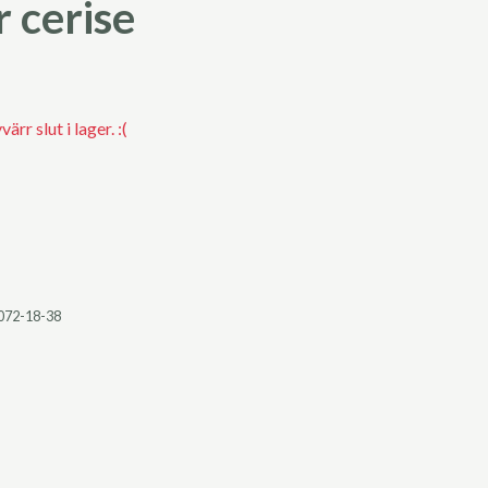
r cerise
rr slut i lager. :(
072-18-38