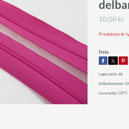
delba
10.00 kr
Produkten är tyvä
Dela
Lagersaldo:
66
Artikelnummer:
D
Leverantör:
OPTI