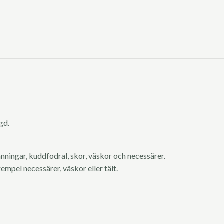
ngd.
länningar, kuddfodral, skor, väskor och necessärer.
xempel necessärer, väskor eller tält.