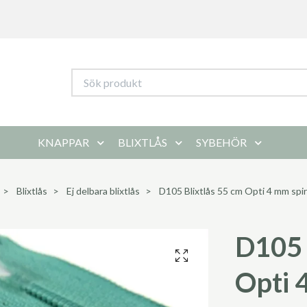
KNAPPAR
BLIXTLÅS
SYBEHÖR
Blixtlås
Ej delbara blixtlås
D105 Blixtlås 55 cm Opti 4 mm spira
D105 
Opti 4