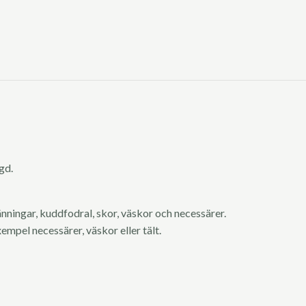
ngd.
länningar, kuddfodral, skor, väskor och necessärer.
xempel necessärer, väskor eller tält.