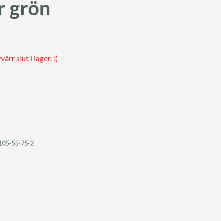
r grön
rr slut i lager. :(
105-55-75-2