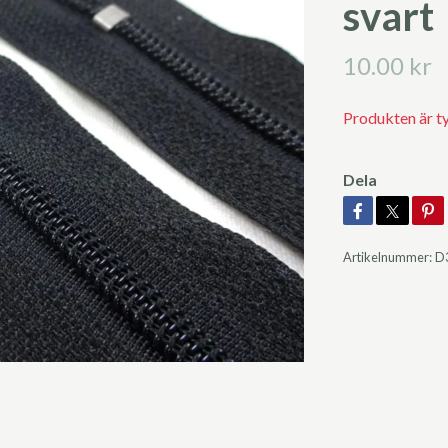
svart
10.00 kr
Produkten är tyvä
Dela
Artikelnummer:
D