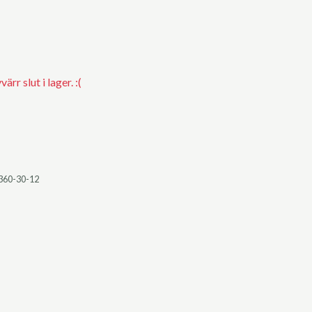
rr slut i lager. :(
360-30-12