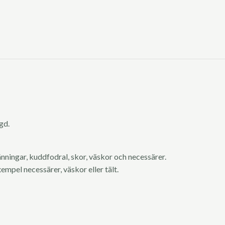
ngd.
länningar, kuddfodral, skor, väskor och necessärer.
xempel necessärer, väskor eller tält.