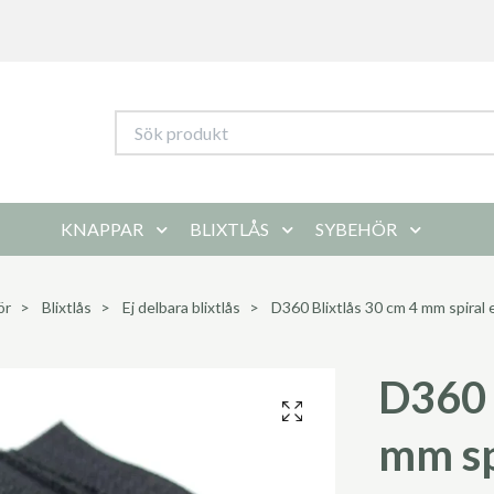
KNAPPAR
BLIXTLÅS
SYBEHÖR
ör
Blixtlås
Ej delbara blixtlås
D360 Blixtlås 30 cm 4 mm spiral e
D360 
mm sp