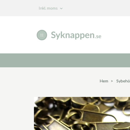
Inkl. moms
Hem
Sybehö