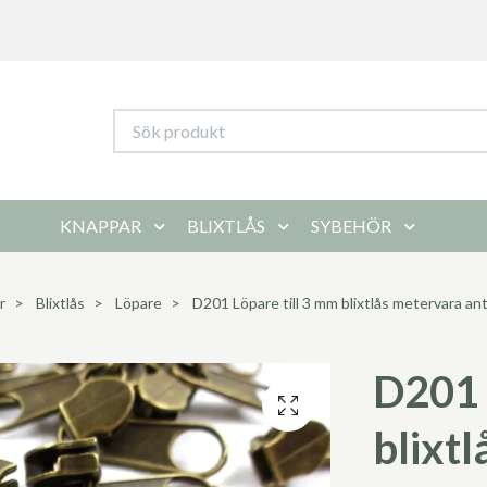
KNAPPAR
BLIXTLÅS
SYBEHÖR
r
Blixtlås
Löpare
D201 Löpare till 3 mm blixtlås metervara ant
D201 
blixt