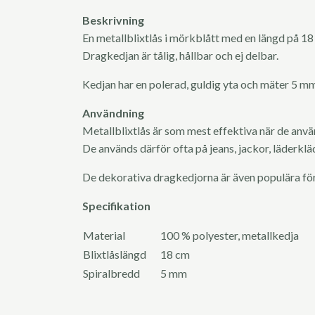
Beskrivning
En metallblixtlås i mörkblått med en längd på 18
Dragkedjan är tålig, hållbar och ej delbar.
Kedjan har en polerad, guldig yta och mäter 5 mm
Användning
Metallblixtlås är som mest effektiva när de anvä
De används därför ofta på jeans, jackor, läderklä
De dekorativa dragkedjorna är även populära för
Specifikation
Material
100 % polyester, metallkedja
Blixtlåslängd
18 cm
Spiralbredd
5 mm