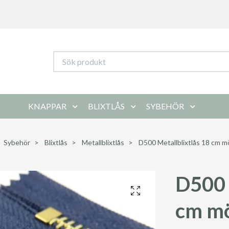
KNAPPAR
BLIXTLÅS
SYBEHÖR
Sybehör
Blixtlås
Metallblixtlås
D500 Metallblixtlås 18 cm m
D500 
cm m