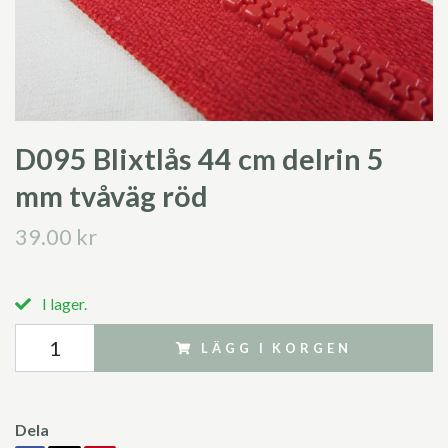
D095 Blixtlås 44 cm delrin 5
mm tvåväg röd
39.00 kr
I lager.
LÄGG I KORGEN
Dela