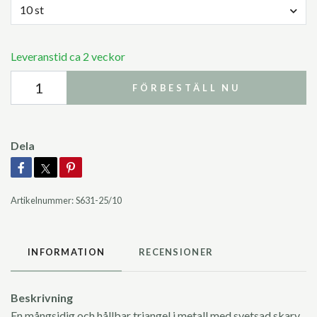
10 st
Leveranstid ca 2 veckor
FÖRBESTÄLL NU
Dela
Artikelnummer:
S631-25/10
INFORMATION
RECENSIONER
Beskrivning
En mångsidig och hållbar triangel i metall med svetsad skarv.