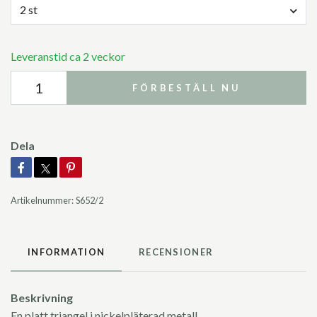
2 st
Leveranstid ca 2 veckor
FÖRBESTÄLL NU
Dela
Artikelnummer:
S652/2
INFORMATION
RECENSIONER
Beskrivning
En platt triangel i nickelpläterad metall.