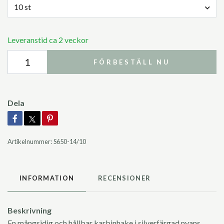
10 st
Leveranstid ca 2 veckor
FÖRBESTÄLL NU
Dela
Artikelnummer:
S650-14/10
INFORMATION
RECENSIONER
Beskrivning
En mångsidig och hållbar karbinhake i silverfärgad nyans.