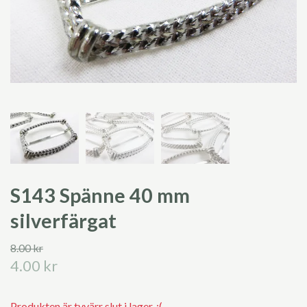
S143 Spänne 40 mm
silverfärgat
8.00 kr
4.00 kr
Produkten är tyvärr slut i lager. :(