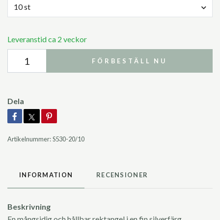
10 st
Leveranstid ca 2 veckor
FÖRBESTÄLL NU
Dela
Artikelnummer:
S530-20/10
INFORMATION
RECENSIONER
Beskrivning
En mångsidig och hållbar rektangel i en fin silverfärg.