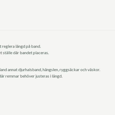
tt reglera längd på band.
t ställe där bandet placeras.
land annat djurhalsband, hängslen, ryggsäckar och väskor.
är remmar behöver justeras i längd.