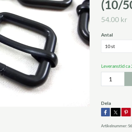
(10/50
54.00 kr
Antal
10 st
Leveranstid ca
Dela
Artikelnummer:
S6